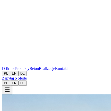
O firmie
Produkty
Beton
Realizacje
Kontakt
PL
EN
DE
Zapytaj o ofertę
PL
EN
DE